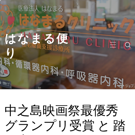
コ
ン
テ
ン
はなまる便
ツ
へ
り
メ
ス
イ
キ
ン
ッ
メ
プ
ニ
ュ
ー
中之島映画祭最優秀
グランプリ受賞 と 踏