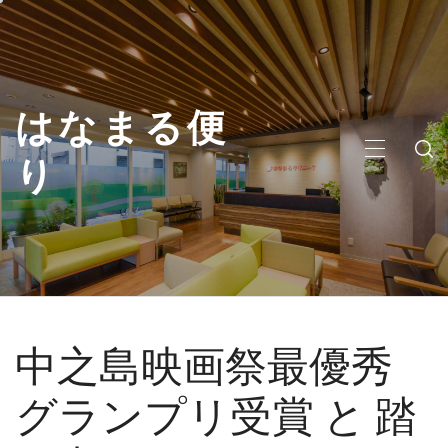
コ
ン
テ
ン
はなまる便
ツ
へ
り
メ
ス
イ
キ
ン
ッ
メ
プ
ニ
ュ
ー
中之島映画祭最優秀
グランプリ受賞 と 踏